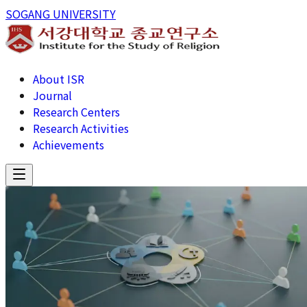
SOGANG UNIVERSITY
About ISR
Journal
Research Centers
Research Activities
Achievements
INSTITUTE FOR
THE STUDY OF RELIGION
INSTITUTE
FOR THE STUDY OF RELIGION