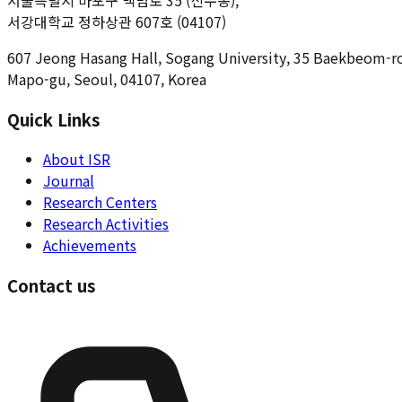
서울특별시 마포구 백범로 35 (신수동),
서강대학교 정하상관 607호 (04107)
607 Jeong Hasang Hall, Sogang University, 35 Baekbeom-r
Mapo-gu, Seoul, 04107, Korea
Quick Links
About ISR
Journal
Research Centers
Research Activities
Achievements
Contact us